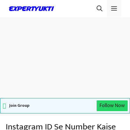
Skip
Men
to
content
Follow Now
Join Group
Instagram ID Se Number Kaise