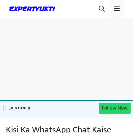
Skip
Men
to
content
Follow Now
Join Group
Kisi Ka WhatsApp Chat Kaise