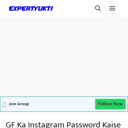
Skip
Men
to
content
Follow Now
Join Group
GF Ka Instagram Password Kaise